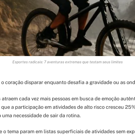
Esportes radicais: 7 aventuras extremas que testam seus limites
r o coração disparar enquanto desafia a gravidade ou as on
s
atraem cada vez mais pessoas em busca de emoção autênt
que a participação em atividades de alto risco cresceu 25%
o uma necessidade de sair da rotina.
 o tema param em listas superficiais de atividades sem expl