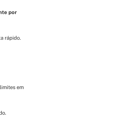
nte por
a rápido.
limites em
do.