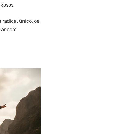
igosos.
 radical único, os
arar com