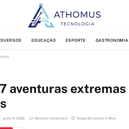
DIVERSOS
EDUCAÇÃO
ESPORTE
GASTRONOMIA
imites
: 7 aventuras extremas
es
:
junho 6, 2026
Nenhum comentário
Tempo de Leitura 5 Mins