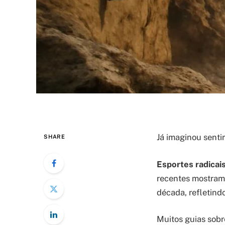
Já imaginou senti
SHARE
Esportes radicai
recentes mostram 
década, refletind
Muitos guias sobre