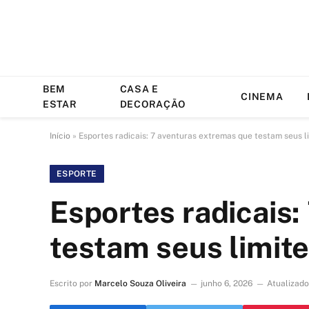
BEM
CASA E
CINEMA
ESTAR
DECORAÇÃO
Início
»
Esportes radicais: 7 aventuras extremas que testam seus l
ESPORTE
Esportes radicais
testam seus limit
Escrito por
Marcelo Souza Oliveira
junho 6, 2026
Atualizado